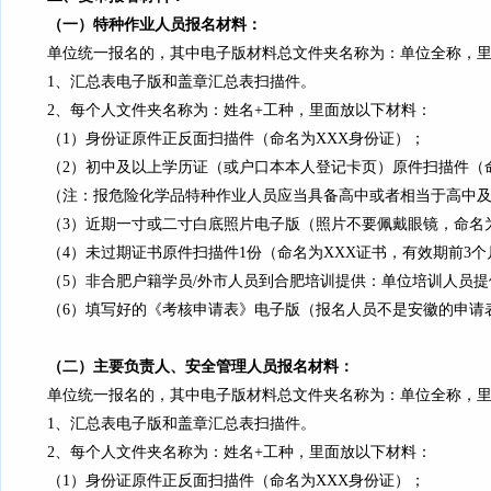
（一）
特种作业人员报名材料
：
单位统一报名的，其中
电子版材料总文件夹名称为：单位全称
，
1、
汇总表电子版和盖章汇总表扫描件。
2、
每个人
文件夹名称为：
姓名+工种，
里面放以下材料：
（1）身份证原件正反面扫描件（命名为XXX身份证）；
（2）初中及以上学历证（或户口本本人登记卡页）原件扫描件（
（注：报
危险化学品特种作业人员应当具备高中或者相当于高中
（3）近期一
寸或二寸
白底照片电子版（照片
不要佩戴眼镜
，
命名
（4）
未过期证书原件扫描件1份
（命名为XXX证书，
有效期前3个
（
5
）
非合肥
户籍
学员
/
外市人员到合肥培训
提供：
单位培训人员
提
（6
）
填写好的《
考核申请
表》电子版（报名
人员不是安徽的
申请
（二）
主要负责人、安全管理人员
报名材料
：
单位统一报名的，其中
电子版材料总文件夹名称为：单位全称
，
1、
汇总表电子版和盖章汇总表扫描件。
2、
每个人
文件夹名称为：
姓名+工种，
里面放以下材料：
（1）身份证原件正反面扫描件（命名为XXX身份证）；