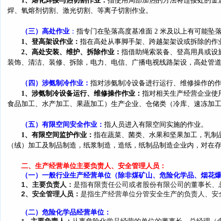
1、熔化焊接与热切割作业：
指使用局部加热的方法将连接处的金
焊、氧熔剂切割、激光切割、等离子切割作业。
（三）高处作业
：
指专门在坠落高度基准面 2 米及以上有可能坠
1、登高架设作业：
指在高处从事脚手架、跨越架架设或拆除的作
2
、高处安装、维护、拆除作业：
指借助绳索装备、登高用具或设
装饰、清洁、装修、拆除，电力、电信、广播电视线路架设，高处管
（四）
涉氨制冷作业：
指对涉氨制冷设备进行运行、维修操作的
1、
涉氨制冷设备运行、维修操作作业：
指对相关生产经营企业使
食品加工、水产加工、果蔬加工）生产企业、仓储类（冷库、速冻加
（五）有限空间安全作业：
指人员进入有限空间实施的作业。
1、有限空间监护作业：
指在蔬菜、菌类、水果和坚果加工，乳制
（绒）加工及制品制造，纸浆制造，造纸，纸制品制造企业内，对在
二、生产经营单位主要负责人、安全管理人员：
（一）一般行业生产经营单位（除非煤矿山、危险化学品、烟花
1、
主要负责人：
是指有限责任公司或者股份有限公司的董事长、
2、
安全
管理人员：
是指生产经营单位分管安全生产的负责人、安
（二）
危险化学品
经营单位：