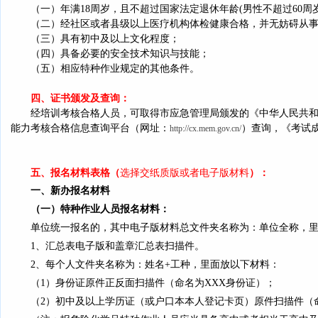
（一）年满18周岁，且不超过国家法定退休年龄(男性不超过60周岁
（二）经社区或者县级以上医疗机构体检健康合格，并无妨碍从
（三）具有初中及以上文化程度；
（四）具备必要的安全技术知识与技能；
（五）相应特种作业规定的其他条件。
四、证书颁发及查询：
经培训考核合格人员，可取得市应急管理局
颁发的《中华人民共
能力考核合格信息查询平台
（网址：
）
查询，《考试
http://cx.mem.gov.cn/
五、报名材料表格
（
选择交纸质版或者电子版材料
）：
一、新办报名材料
（一）
特种作业人员报名材料
：
单位统一
报名的，其中
电子版材料总
文件夹名称为：
单位全称
，
1、
汇总表电子版和
盖章汇总表扫描件。
2、
每个人
文件夹名称为：
姓名+工种，
里面放以下材料：
（1）身份证
原件
正反面扫描件（命名为XXX身份证）；
（2）初中及以上
学历证（或户口本本人登记卡页）
原件扫描件（