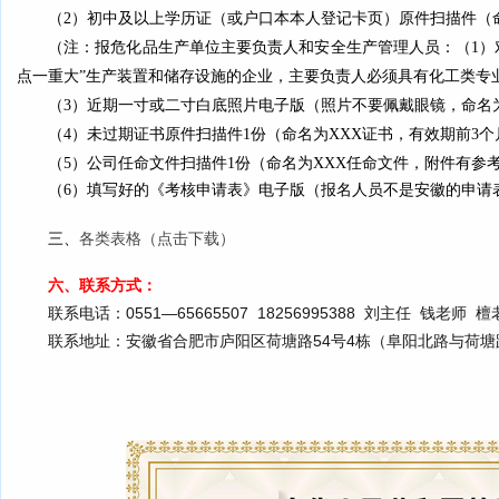
（2）初中及以上学历证（或户口本本人登记卡页）原件扫描件（
（注：报
危化品
生产单位
主要负责人和安全生产管理人员
：（
1
）
点一重大”生产装置和储存设施的企业，主要负责人必须具有化工类专
（3）近期一
寸或二寸
白底照片电子版（照片
不要佩戴眼镜
，
命名
（4）
未过期证书原件扫描件1份
（命名为XXX证书，
有效期前3个
（5）公司任命文件扫描件1份
（命名为XXX任命文件，
附件有参
（6
）
填写好的《
考核申请
表》电子版（报名
人员不是安徽的
申请
三、
各类表格（点击下载）
六、联系方式：
联系电话：0551—65665507 18256995388 刘主任 钱老师 
联系地址：安徽省合肥市庐阳区荷塘路54号4栋（阜阳北路与荷塘