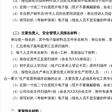
（注：报
危险化学品特种作业人员应当具备高中或者相当于高中
（3）近期一
寸或二寸
白底照片电子版（
照片
不要佩戴眼镜
，
命名
（
4
）
非合肥
户籍
学员
/
外市人员到合肥培训
提供：
单位培训人员
提
（5）
填写好的《
考核申请
表》电子版（报名
人员不是安徽的
申请
（二）
主要负责人、安全管理人员
报名材料
：
单位统一报名的，其中
电子版材料总文件夹名称为：单位全称
，
1、
汇总表电子版和盖章汇总表扫描件。
2、
每个人
文件夹名称为：
姓名+工种，
里面放以下材料：
（1）身份证原件正反面扫描件（命名为XXX身份证）；
（2）初中及以上学历证（或户口本本人登记卡页）原件扫描件（
（注：报
危化品
生产单位
主要负责人和安全生产管理人员
：（
1
）
点一重大”生产装置和储存设施的企业，主要负责人必须具有化工类专
（3）近期一
寸或二寸
白底照片电子版（照片
不要佩戴眼镜
，
命名
（4）公司任命文件扫描件1份
（命名为XXX任命文件，
附件有参
（5
）
填写好的《
考核申请
表》电子版（报名
人员不是安徽的
申请
二、复审报名材料：