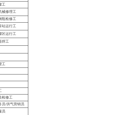
罐工
机械修理工
钢瓶检修工
库站运行工
罐区运行工
器焊工
理工
工
装检修工
务员
/供气营销员
服员