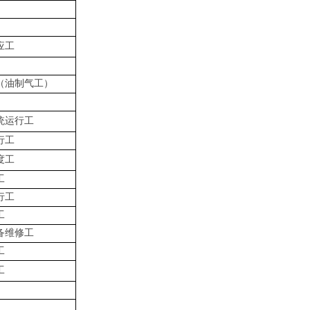
应工
（油制气工）
统运行工
行工
度工
工
行工
工
备维修工
工
工