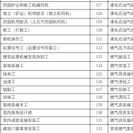
挖掘铲运和桩工机械司机
117
液化石油气
推土（铲运）机驾驶员（推土机司机）
118
液化石油气
挖掘机驾驶员（土石方挖掘机司机）
119
液化石油气
桩工（打桩工）
120
液化石油气
桩机操作工
121
液化石油气
起重信号工（起重信号司索工）
122
燃气压力容
建筑起重机械安装拆卸工
123
燃气输送工
装饰装修工
124
燃气管道工
抹灰工
125
燃气用具修
油漆工
126
燃气净化工
镶贴工
127
燃气化验工
涂裱工
128
燃气调压工
装饰装修木工
129
燃气表装修
室内装饰设计师
130
燃气用具安
室内成套设施安装工
131
燃气供应服
建筑门窗幕墙安装工
132
管道燃气客