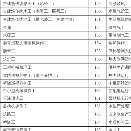
古建筑传统彩画工（彩绘工）
149
冷凝鼓风工
古建筑传统木工（木雕工、匾额工）
150
水煤气炉工
古建筑传统油工（推光漆工、古建油漆）
151
生活燃煤供
金属工
152
煤制气工
水暖工
153
重油制气工
沥青混凝土推铺机操作工
154
锅炉操作工
沥青工
155
供热管网系
筑炉工
156
热力管网运
工程机械修理工
157
供热生产调
道路巡视养护工（道路养护工）
158
热力站运行
桥隧巡视养护工
159
中继泵站运
中小型机械操作工
160
变配电运行
管涵顶进工
161
泵站机电设
盾构机操作工
162
水生产处理
筑路工
163
自来水生产
桥隧工
164
水质检验工
城市管道安装工
165
水井工