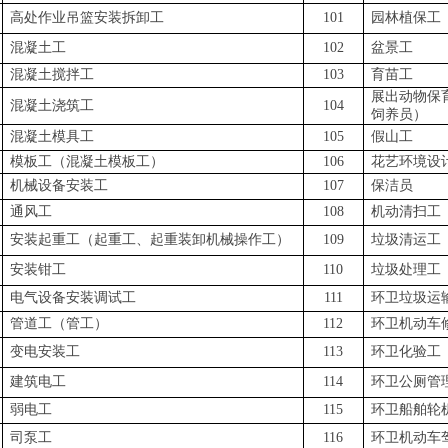
高处作业吊篮安装拆卸工
101
园林植保工
混凝土工
102
盆景工
混凝土搅拌工
103
育苗工
展出动物保
混凝土浇筑工
104
饲养员）
混凝土模具工
105
假山工
模板工（混凝土模板工）
106
花艺环境设
机械设备安装工
107
保洁员
通风工
108
机动清扫工
安装起重工（起重工、起重装卸机械操作工）
109
垃圾清运工
安装钳工
110
垃圾处理工
电气设备安装调试工
111
环卫垃圾运
管道工（管工）
112
环卫机动车
变电安装工
113
环卫化验工
建筑电工
114
环卫公厕管
弱电工
115
环卫船舶轮
司泵工
116
环卫机动车