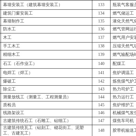
幕墙安装工（建筑幕墙安装工）
133
瓶装气客服
建筑门窗安装工
134
燃气储运工
幕墙制作工
135
液化天然气
防水工
136
燃气管网运
木工
137
燃气用户安
手工木工
138
压缩天然气
精细木工
139
燃气输配场
石工（石作业工）
140
配煤工
电焊工（焊工）
141
焦炉调温工
爆破工
142
炼焦煤气炉
除尘工
143
热力司炉工
测量放线工（测量工、工程测量员）
144
热力运行工
质检员
145
焦炉维护工
线路架设工
146
机械煤气发
古建筑传统石工（石雕工、砧细工）
147
煤焦车司机
古建筑传统瓦工（砧刻工、砌花街工、泥塑
148
胶带机输送
工、古建瓦工）