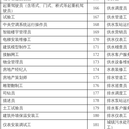
起重驾驶员（含塔式、门式、桥式等起重机驾
166
供水调度员
驶员）
试验工
167
供水管道工
中央空调系统运行操作员
168
供水泵站运
智能楼宇管理员
169
供水营销员
电梯安装维修工
170
供水仪表工
建筑模型制作工
171
供水稽查员
接触网工
172
供水客户服
物业管理员
173
供水设备维
房地产经纪人
174
水表装修工
房地产策划师
175
排水管道工
雕塑翻制工
176
排水巡查员
司钻员
177
排水调度工
描述员
178
排水泵站运
土工试验员
179
排水客户服
建筑外墙保温安装工
180
排水仪表工
城镇污水处
仪表安装调试工
181
工）