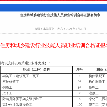
住房和城乡建设行业技能人员职业培训合格证报名简章
来源：本站原创 发布：2026年1月30日
住房
和
城乡建设行业技能人员职业培训合格证报
训考试安排以相关通知安排为准）：
职业（工种）名称
序号
职业（
砌筑工（建筑瓦工、瓦工）
95
构件装配工
窑炉修筑工
96
构件制作工
钢筋工
97
预埋工
架子工
98
灌浆工
附着升降脚手架安装拆卸工
99
绿化工（园
高处作业吊篮操作工
100
花卉工（花