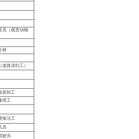
育员（观赏动物
计师
（道路清扫工）
输装卸工
修理工
理保洁工
机员
驾驶员