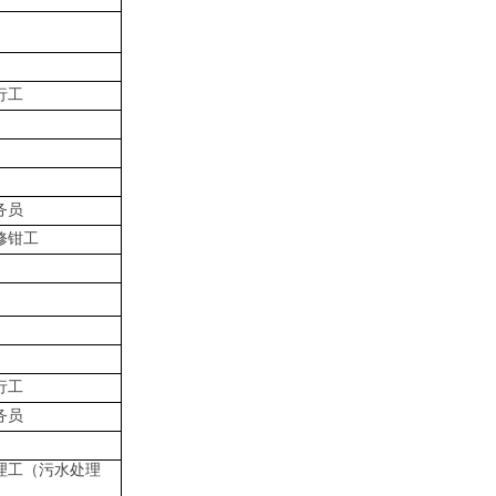
行工
务员
修钳工
行工
务员
理工（污水处理