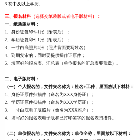
3.初中及以上学历。
三、报名材料
：
（
选择交纸质版或者电子版材料
）
一、纸质版材料：
1、身份证复印件1张（附表后）
；
2、学历证复印件1张（附表后）
；
3、一寸白底照片4张（照片背面要写姓名）；
4、到期复审的，同时要提供操作证原件；
5、填写好的报名表、汇总表（单位报名的汇总表要盖章）。
二、电子版材料：
（一）
个人报名的，文件夹名称为：姓名+工种
，
里面
放以下材料
：
1、身份证原件扫描件（命名为XXX身份证）；
2、学历证原件扫描件（命名为XXX学历证）；
3、一寸白底电子版照片（命名为XXX照片）；
4、
填写好的报名表电子版
和已打印签字的报名表扫描件
。
（二）
单位报名的，文件夹名称为：单位全称
，
里面
放以下材料
：