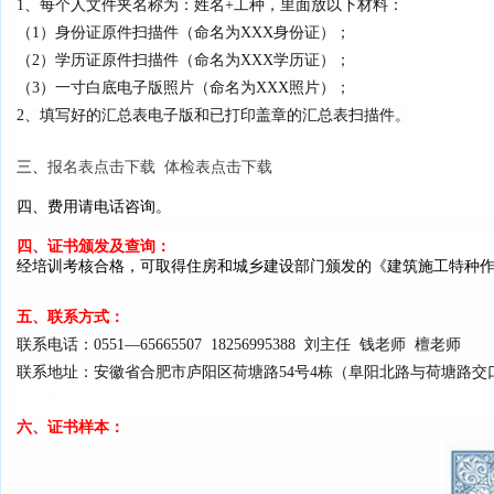
1、
每个人文件夹名称为：姓名+工种，里面放以下材料：
（1）身份证原件扫描件（命名为XXX身份证）；
（2）学历证原件扫描件（命名为XXX学历证）；
（3）一寸白底电子版照片（命名为XXX照片）；
2、
填写好的汇总表电子版和已打印盖章的汇总表扫描件。
三、
报名表点击下载
体检表点击下载
四、费用请电话咨询。
四、证书颁发及查询：
经
培训考核合格，可取得住房和城乡建设部门颁发的《建筑施工特种
五、联系方式：
联系电话：0551—65665507 18256995388 刘主任 钱老师 檀老师
联系地址：安徽省合肥市庐阳区荷塘路54号4栋（阜阳北路与荷塘路交口
六、证书样本：