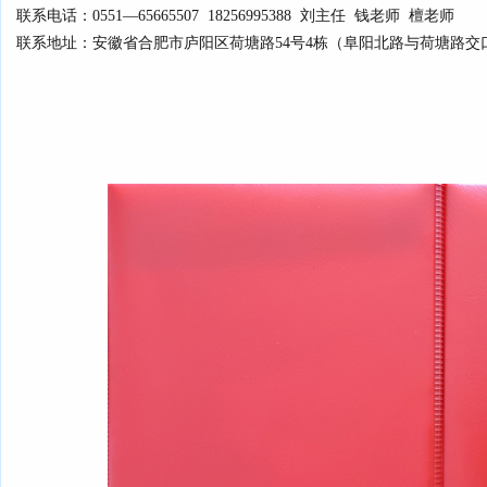
联系电话：0551—65665507 18256995388 刘主任 钱老师 檀老师
联系地址：安徽省合肥市庐阳区荷塘路54号4栋（阜阳北路与荷塘路交口