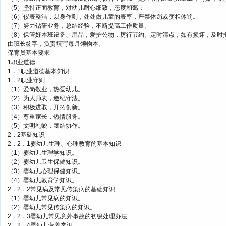
（5）坚持正面教育，对幼儿耐心细致，态度和蔼；
（6）仪表整洁，以身作则，处处做儿童的表率，严禁体罚或变相体罚。
（7）努力钻研业务，总结经验，不断提高工作质量。
（8）保管好本班设备、用品，爱护公物，厉行节约。定时清点，如有损坏，及时
由班长签字，负责填写每月领物本。
保育员基本要求
1职业道德
1．1职业道德基本知识
1．2职业守则
（1）爱岗敬业，热爱幼儿。
（2）为人师表，遵纪守法。
（3）积极进取，开拓创新。
（4）尊重家长，热情服务。
（5）文明礼貌，团结协作。
2．2基础知识
2．2．1婴幼儿生理、心理教育的基本知识
（1）婴幼儿生理学知识。
（2）婴幼儿卫生保健知识。
（3）婴幼儿心理保健知识。
（4）婴幼儿教育学知识。
2．2．2常见病及常见传染病的基础知识
（1）婴幼儿常见病的知识。
（2）婴幼儿常见传染病的知识。
2．2．3婴幼儿常见意外事故的初级处理办法
2．2．4婴幼儿营养常识