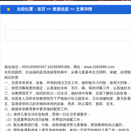
当前位置：
首页
>> 资源信息 >> 文章详情
报名电话：055165665507 18256995388，网址：www.3366988.com
在托幼园所、社会福利及其他保育机构中，从事儿童基本生活照料、保健、自理能
岗位职责
一、负责本班房舍、设备、环境的清洁卫生工作。做到每天小扫除，每周大扫除，
二、按照消毒制度的规定，认真做好水杯、毛巾、碗、筷的消毒工作，认真做好水
三、在教师指导下，组织好幼儿一日生活，做好保中有教，全面了解幼儿的饮食、
四、在医务人员和本班教师指导下严格执行幼儿园安全、卫生保健制度，夏天防暑
五、妥善保管幼儿的衣物和本班的设备、用具，防止霉烂、损坏、丢失。
六、根据本班教育教学要求做好配班工作。
（1）保持儿童生活作息制度，贯彻一日生活常规要求；
（2）负责夏季室内消灭蚊蝇，冬季室内保暖工作；
（3）配合教师进行晨、午检，协助保健员带儿童看病，督促教师给幼儿服药；
（4）帮助备课和准备上课及游戏的材料，参加一定环节的组织儿童工作（如作业