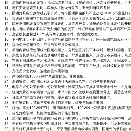
10、吊顶内分线盒的设置：凡出现需要引线，接线的部位，均需设置分线盒。且
11、筒灯安装需要开孔时，应核实主附龙骨位置，避免割断破坏龙骨。
12、照明灯具应分别单独安装开关，每个照明回路的灯不宜超过2KW（不含花灯
13、普通吊灯采用软导线自身做吊体时。只适用于灯具质量在1kg以下。1kg以
14、应根据用电设备位置确定管线走向，标高及开关，插座的位置划线定位后开
墙（地）槽的深度在不破坏受力钢筋的前提下，保证暗敷的管道油工修补后不外露
15、当管线长度超过15 m 或有两个直角弯时，应增设拉线盒。
16、不同电压，不同回路，不同信号的线路严禁同管穿设。同一回路电线应穿入
17、接地保护必须到位，不得与零线换位或漏接。
18、吊顶内管线应使用线卡固定在顶上，分线盒宜打孔下木楔后，用铁钉固定。
19、穿线管从敲落孔与分线盒用锁母固定，严禁正面接入。穿线管不易脱落， 电
20、在厨卫间洗衣房等用水场所，穿线管与配件连接应用专用胶粘合，牢固密封
21、导线连接可采用焊接或压线帽压接后刷锡，不宜采用绞接。临时绞接必须用
22、凡使用护套软线，连接部位均需刷锡。
23、沐浴区附近1000㎜内严禁设置插座、开关面板。
24、浴霸安装，固定用边框木龙骨必须满刷防火涂料。吊点使用专用配件。
25、电路布置何处穿软管，何处穿硬管：除墙顶结构不具备穿硬管条件外，凡是电路
26、轻钢龙骨石膏板隔墙中走管，水平方向的布管线可在贯通龙骨上，需垂直转
27、分线盒与穿线管必须同材质。使用铁管铁分线盒必须做跨接处理。
28、射灯安装时，导轨与支架必须附着牢固，灯座与顶面无缝隙。
29、灯泡功率为100W以下时，可用塑料灯头。100W以上及防潮封闭型灯具应使
30、荧光灯暗装时，其附件位置应便于维护检修。
31、若地面布线不是与地砖或地砖铺设同时进行，则所布线管必须做水泥护坡，
32、当在砖混结构上安装照明器具时，应采用预埋吊钩、膨胀螺栓、尼龙胀管或
33、当吊灯灯具重量大于3kg时，应采用预埋吊钩或螺栓固定。固定件的承载能