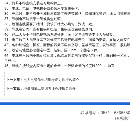
34、灯具不得直接安装在可燃构件上。
35、电线、电话、电视接头线必须用专业接头卡。
36、开工时，把所有开关和插座都卸下来连带螺丝、螺帽都保管好。线头用胶布
37、强弱电不能混穿一管或借盒过渡。
38、墙面走线需要开槽时，要求开槽大小均匀，深浅一致。
39、导线在管内不应有接头和扭结，接头应设在接线盒内。
40、施工人员不得对电视视频系统修改，应让客户请有关专业人员修改。
41、电工施工人员应在其它装修完工后进行电器开关、面板的安装。在这之前应
42、各种终端盒、插座、面板的四周不应有空隙，盖板应端正，安装牢固，紧贴
43、线管与墙面必须固定牢固，结实。隔60cm一个固定卡件。
44、电线在吊顶内不能乱拉乱放，配管后其走向宜按明配管一样，做到横平竖直
吊杆上。
45、导线在接线盒内应有一定的余量，一般留余量的长度以200mm为宜。
上一文章
：
电力电缆作业培训考证办理报名简介
下一文章
：
地形测量工培训考证办理报名简介
联系电话：0551—656655
联系地