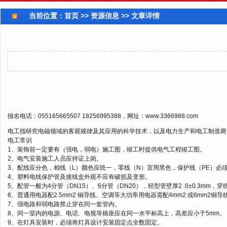
当前位置：
首页
>> 资源信息 >> 文章详情
报名电话：055165665507 18256995388，网址：www.3366988.com
电工指研究电磁领域的客观规律及其应用的科学技术，以及电力生产和电工制造两
电工常识
1、装饰前一定要有（强电，弱电）施工图，竣工时提供电气工程竣工图。
2、电气安装施工人员应持证上岗。
3、配线应分色，相线（L）颜色应统一，零线（N）宜用黑色，保护线（PE）必
4、塑料电线保护管及接线盒外观不应有破损及变形。
5、配管一般为4分管（DN15）、6分管（DN20），轻型管壁厚2 .0±0.3mm，
6、普通用电器配2.5mm2 铜导线。空调等大功率用电器需配4mm2 或6mm2铜导
7、强电路和弱电路禁止穿在同一套管内。
8、同一室内的电源、电话、电视等插座应在同一水平标高上，高差应小于5mm。
9、在灯具安装时，必须将灯具设计安装固定点全数固定。