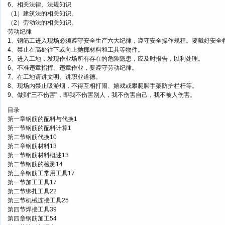
6、相关法律、法规知识
（1）建筑法的相关知识。
（2）劳动法的相关知识。
劳动纪律
1、钢筋工进入现场必须遵守安全生产六大纪律，遵守安全操作规程。要戴好安全
4、禁止在高处往下或向上抛掷材料和工具等物件。
5、进入工地，发现作业场所有存在的危险隐患，应及时报告，以利处理。
6、不准违章指挥、违章作业，要遵守劳动纪律。
7、在工地请讲文明、讲职业道德。
8、现场内禁止吸游烟，不得互相打闹、嬉戏或攀爬脚手架防护栏杆等。
9、做到“三不伤害”，即我不伤害别人，我不伤害自己，我不被人伤害。
目录
第一章钢筋的配料与代换1
第一节钢筋的配料计算1
第二节钢筋代换10
第二章钢筋材料13
第一节钢筋材料概述13
第二节钢筋的检测14
第三章钢筋工常用工具17
第一节加工工具17
第二节绑扎工具22
第三节机械连接工具25
第四节焊接工具39
第四章钢筋加工54