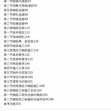
第一节除锈与调直54
第二节切断与弯曲成型59
第五章钢筋连接66
第一节绑扎连接66
第二节焊接连接69
第三节机械连接94
第六章钢筋安装113
第一节基本规定113
第二节现场绑扎116
第三节钢筋网、架安装126
第四节植筋施工129
第七章预应力钢筋施工132
第一节基本要求132
第二节原材料要求133
第三节构造要求144
第四节施工计算150
第五节制作与安装153
第六节张拉与放张169
第七节灌浆与封锚181
第八节特殊预应力钢筋施工189
第八章钢筋工程施工安全193
第一节钢筋工程安全操作规程193
第二节钢筋加工机械安全操作技术198
参考文献203