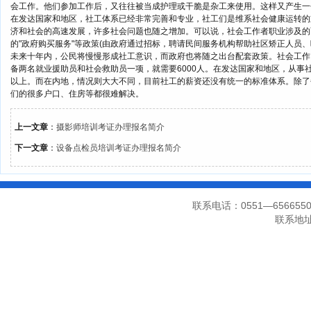
会工作。他们参加工作后，又往往被当成护理或干脆是杂工来使用。这样又产生一
在发达国家和地区，社工体系已经非常完善和专业，社工们是维系社会健康运转的
济和社会的高速发展，许多社会问题也随之增加。可以说，社会工作者职业涉及的
的"政府购买服务"等政策(由政府通过招标，聘请民间服务机构帮助社区矫正人员
未来十年内，公民将慢慢形成社工意识，而政府也将随之出台配套政策。社会工作，
备两名就业援助员和社会救助员一项，就需要6000人。在发达国家和地区，从事社
以上。而在内地，情况则大大不同，目前社工的薪资还没有统一的标准体系。除了
们的很多户口、住房等都很难解决。
上一文章
：
摄影师培训考证办理报名简介
下一文章
：
设备点检员培训考证办理报名简介
联系电话：0551—656655
联系地