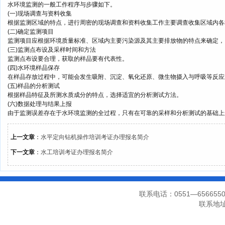
水环境监测的一般工作程序与步骤如下。
(一)现场调查与资料收集
根据监测区域的特点，进行周密的现场调查和资料收集工作主要调查收集区域内各
(二)确定监测项目
监测项目应根据环境质量标准、区域内主要污染源及其主要排放物的特点来确定，
(三)监测点布设及采样时间和方法
监测点布设要合理，获取的样品要有代表性。
(四)水环境样品保存
在样品存放过程中，可能会发生吸附、沉淀、氧化还原、微生物摄入与呼吸等反应
(五)样品的分析测试
根据样品特征及所测水质成分的特点，选择适宜的分析测试方法。
(六)数据处理与结果上报
由于监测误差存在于水环境监测的全过程，只有在可靠的采样和分析测试的基础上
上一文章
：
水平定向钻机操作培训考证办理报名简介
下一文章
：
水工培训考证办理报名简介
联系电话：0551—656655
联系地