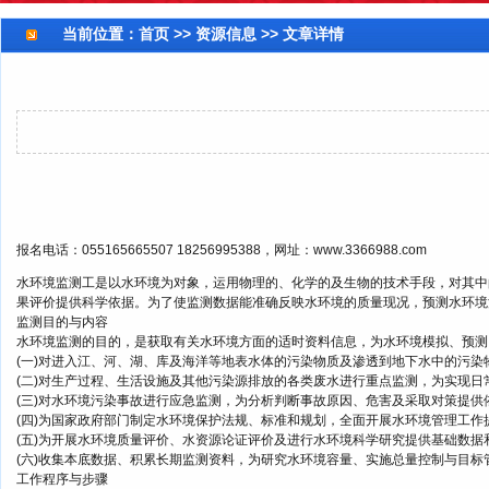
当前位置：
首页
>> 资源信息 >> 文章详情
报名电话：055165665507 18256995388，网址：www.3366988.com
水环境监测工是以水环境为对象，运用物理的、化学的及生物的技术手段，对其中
果评价提供科学依据。为了使监测数据能准确反映水环境的质量现况，预测水环境
监测目的与内容
水环境监测的目的，是获取有关水环境方面的适时资料信息，为水环境模拟、预测
(一)对进入江、河、湖、库及海洋等地表水体的污染物质及渗透到地下水中的污
(二)对生产过程、生活设施及其他污染源排放的各类废水进行重点监测，为实现
(三)对水环境污染事故进行应急监测，为分析判断事故原因、危害及采取对策提供
(四)为国家政府部门制定水环境保护法规、标准和规划，全面开展水环境管理工作
(五)为开展水环境质量评价、水资源论证评价及进行水环境科学研究提供基础数据
(六)收集本底数据、积累长期监测资料，为研究水环境容量、实施总量控制与目标
工作程序与步骤