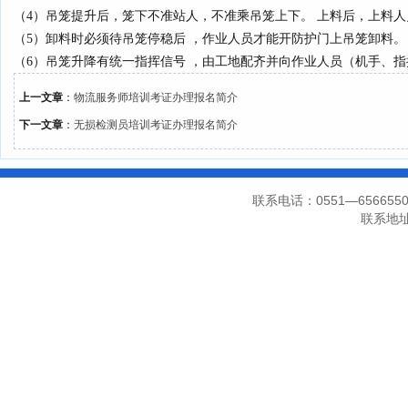
（4）吊笼提升后，笼下不准站人，不准乘吊笼上下。 上料后，上料
（5）卸料时必须待吊笼停稳后 ，作业人员才能开防护门上吊笼卸料
（6）吊笼升降有统一指挥信号 ，由工地配齐并向作业人员（机手、
上一文章
：
物流服务师培训考证办理报名简介
下一文章
：
无损检测员培训考证办理报名简介
联系电话：0551—656655
联系地