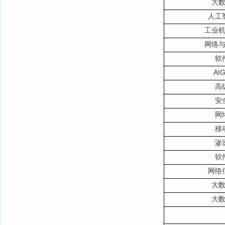
大
人工
工业
网络
软
A
高
安
网
移
渗
软
网络
大
大