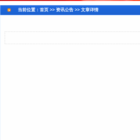
当前位置：
首页
>> 资讯公告 >> 文章详情