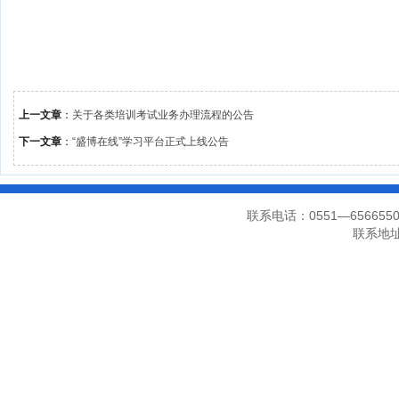
上一文章
：
关于各类培训考试业务办理流程的公告
下一文章
：
“盛博在线”学习平台正式上线公告
联系电话：0551—656655
联系地