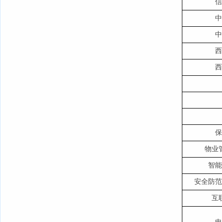
信
中
中
西
西
保
物业
智能
安全防范
互