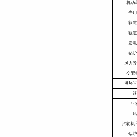
机动
专用
轨道
轨道
发电
锅炉
风力发
变配
供热管
继
压
风
汽轮机
锅炉