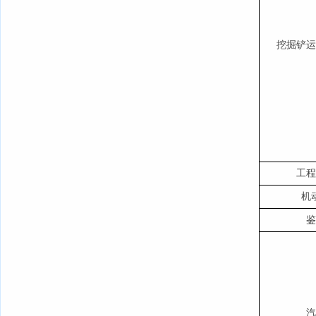
挖掘铲运
工程
机
鉴
汽